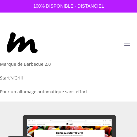
100% DISPONIBLE - DISTANCIEL
Skip
to
content
Marque de Barbecue 2.0
Start’N’Grill
Pour un allumage automatique sans effort.